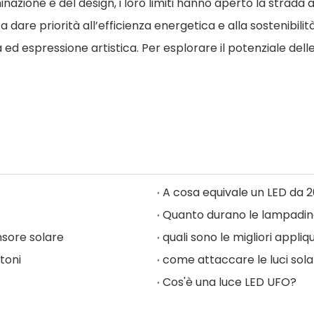
nazione e del design, i loro limiti hanno aperto la strada a
 dare priorità all’efficienza energetica e alla sostenibilità
à ed espressione artistica. Per esplorare il potenziale dell
A cosa equivale un LED da 
Quanto durano le lampadin
nsore solare
quali sono le migliori appliq
toni
come attaccare le luci sola
Cos'è una luce LED UFO?