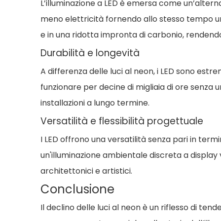
L’illuminazione a LED è emersa come un’alterna
meno elettricità fornendo allo stesso tempo una
e in una ridotta impronta di carbonio, rendendo
Durabilità e longevità
A differenza delle luci al neon, i LED sono est
funzionare per decine di migliaia di ore senza u
installazioni a lungo termine.
Versatilità e flessibilità progettuale
I LED offrono una versatilità senza pari in term
un'illuminazione ambientale discreta a display v
architettonici e artistici.
Conclusione
Il declino delle luci al neon è un riflesso di t