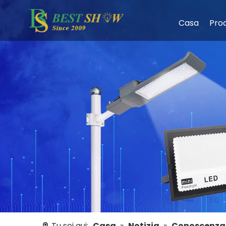
Casa
Prod
Tu sei qui:
Casa
»
Notizia
»
Conoscenza