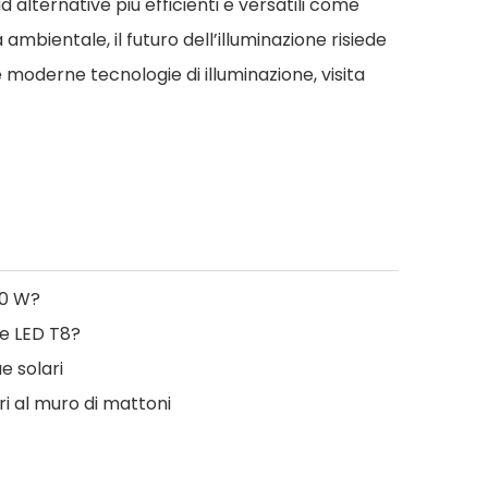
d alternative più efficienti e versatili come
 ambientale, il futuro dell’illuminazione risiede
e moderne tecnologie di illuminazione, visita
20 W?
e LED T8?
ue solari
ri al muro di mattoni