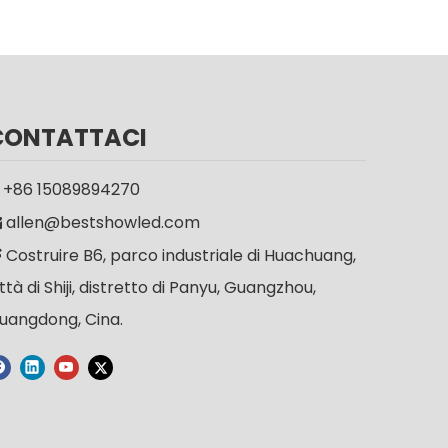
CONTATTACI
+86 15089894270

allen@bestshowled.com

Costruire B6, parco industriale di Huachuang,

ittà di Shiji, distretto di Panyu, Guangzhou,
uangdong, Cina.