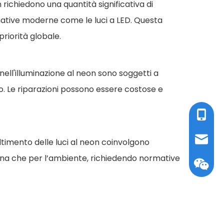
 richiedono una quantità significativa di
ernative moderne come le luci a LED. Questa
riorità globale.
i nell'illuminazione al neon sono soggetti a
o. Le riparazioni possono essere costose e
Tel / W
E-mail:
ltimento delle luci al neon coinvolgono
mana che per l’ambiente, richiedendo normative