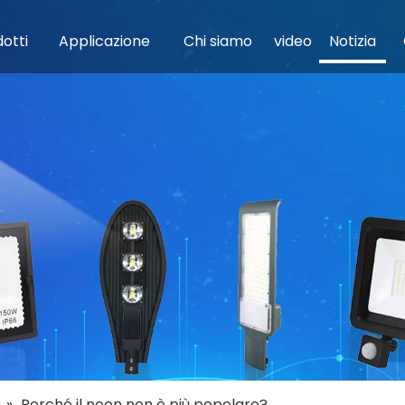
otti
Applicazione
Chi siamo
video
Notizia
»
Perché il neon non è più popolare?