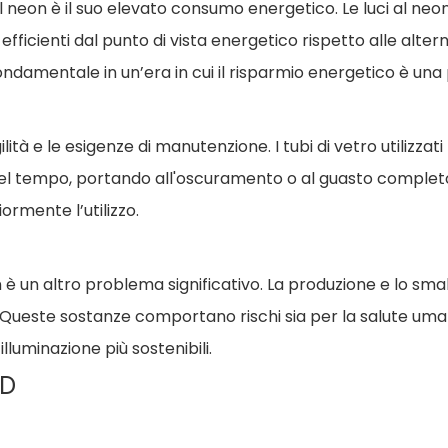
al neon è il suo elevato consumo energetico. Le luci al neon
 efficienti dal punto di vista energetico rispetto alle alt
damentale in un’era in cui il risparmio energetico è una p
lità e le esigenze di manutenzione. I tubi di vetro utilizzat
e nel tempo, portando all'oscuramento o al guasto complet
rmente l’utilizzo.
 è un altro problema significativo. La produzione e lo sma
ro. Queste sostanze comportano rischi sia per la salute u
luminazione più sostenibili.
ED