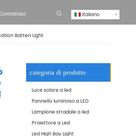
Contattaci
Italiano
Lampione stradale solare a LED in alluminio impermeabile per esterni IP65 di alta qualità
ation Batten Light
o
categoria di prodotto
D
Luce solare a led
Pannello luminoso a LED
Lampione stradale a led
CE RoHS Alluminio IP65 SMD 250w LED Outdoor Pole Road Lamp Lampione
Proiettore a Led
Led High Bay Light