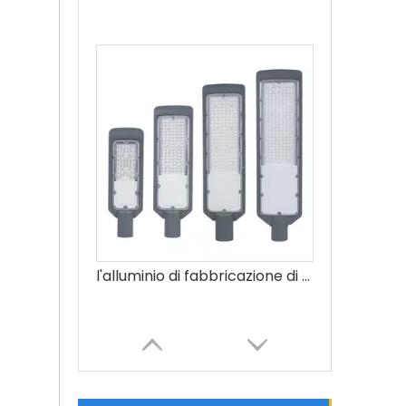
l'alluminio di fabbricazione di 50W 100W 150W 200W 250w ha condotto il prezzo della lampada di via