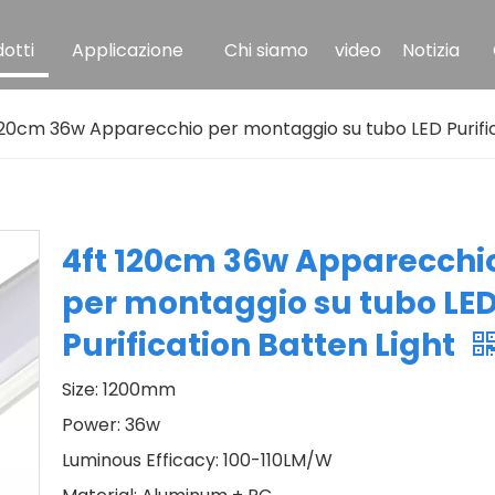
otti
Applicazione
Chi siamo
video
Notizia
120cm 36w Apparecchio per montaggio su tubo LED Purific
4ft 120cm 36w Apparecchi
per montaggio su tubo LE
Purification Batten Light
Size: 1200mm
Power: 36w
Luminous Efficacy: 100-110LM/W