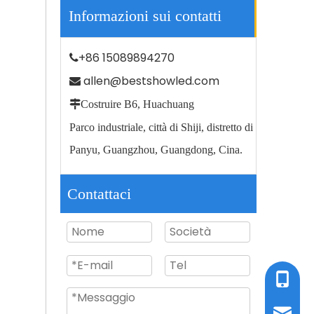
Informazioni sui contatti
+86 15089894270

allen@bestshowled.com


Costruire B6, Huachuang
L'illuminazione esterna del giardino della strada IP66 impermeabilizza l'iluminazione pubblica principale 100w
Parco industriale, città di Shiji, distretto di
Panyu, Guangzhou, Guangdong, Cina.
Contattaci
Tel / W