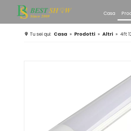
Casa
Prod
Tu sei qui:
Casa
»
Prodotti
»
Altri
»
4ft 