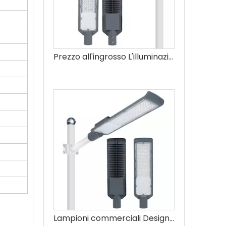
Prezzo all'ingrosso L'illuminazione esterna impermeabile Smd 150w ha condotto il lampione
Lampioni commerciali Design moderno Smart 50w Lampione stradale a led per esterni