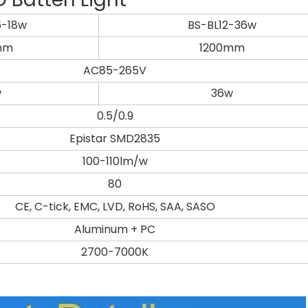
6-18w
BS-BL12-36w
mm
1200mm
AC85-265V
w
36w
0.5/0.9
Epistar SMD2835
100-110lm/w
80
CE, C-tick, EMC, LVD, RoHS, SAA, SASO
Aluminum + PC
2700-7000K